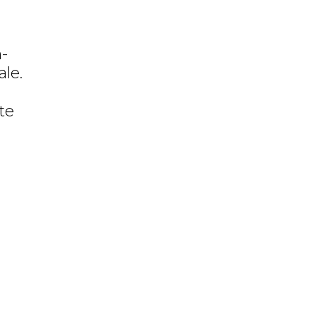
n-
ale.
te