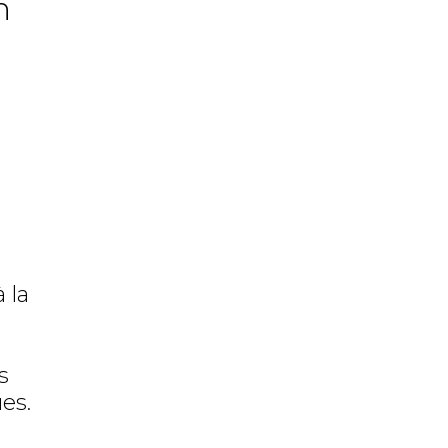
n
 la
n
s
es.